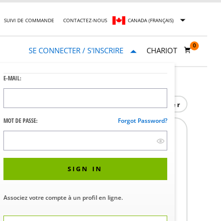
SUIVI DE COMMANDE
CONTACTEZ-NOUS
CANADA (FRANÇAIS)
0
SE CONNECTER / S'INSCRIRE
CHARIOT
E-MAIL:
Imprimer
MOT DE PASSE:
Forgot Password?
CAP 100RPM
110KN
SIGN IN
 la disponibilité et les prix dans votre
Associez votre compte à un profil en ligne.