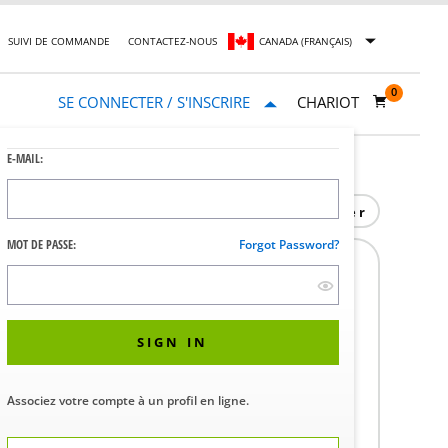
SUIVI DE COMMANDE
CONTACTEZ-NOUS
CANADA (FRANÇAIS)
0
SE CONNECTER / S'INSCRIRE
CHARIOT
E-MAIL:
Imprimer
MOT DE PASSE:
Forgot Password?
PORT IR1000
6039
SIGN IN
 la disponibilité et les prix dans votre
Associez votre compte à un profil en ligne.