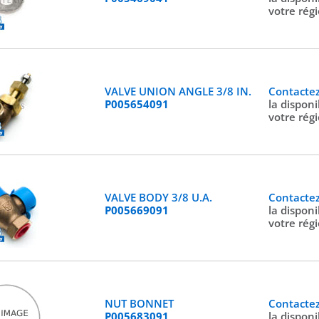
votre rég
VALVE UNION ANGLE 3/8 IN.
Contacte
P005654091
la disponi
votre rég
VALVE BODY 3/8 U.A.
Contacte
P005669091
la disponi
votre rég
NUT BONNET
Contacte
P005683091
la disponi