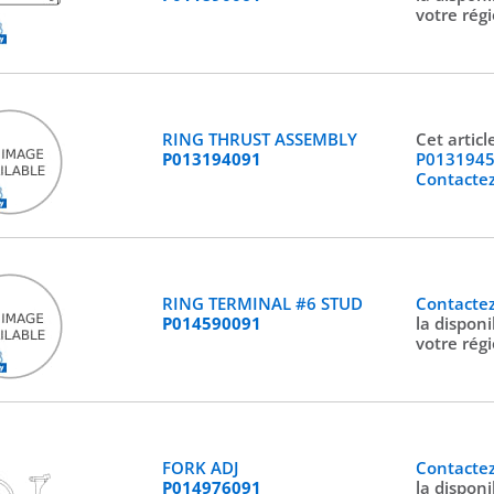
votre rég
RING THRUST ASSEMBLY
Cet artic
P013194091
P013194
Contacte
RING TERMINAL #6 STUD
Contacte
P014590091
la disponi
votre rég
FORK ADJ
Contacte
P014976091
la disponi