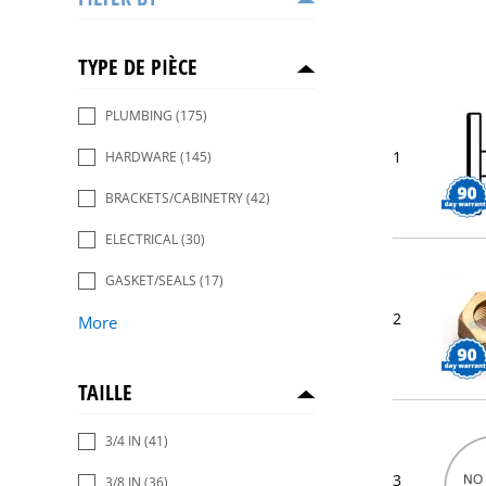
TYPE DE PIÈCE
PLUMBING
(175)
1
HARDWARE
(145)
BRACKETS/CABINETRY
(42)
ELECTRICAL
(30)
GASKET/SEALS
(17)
2
More
TAILLE
3/4 IN
(41)
3
3/8 IN
(36)