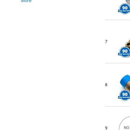
More
7
8
9