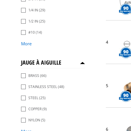
1/4 IN
(29)
1/2 IN
(25)
#10
(14)
4
More
JAUGE À AIGUILLE
BRASS
(66)
5
STAINLESS STEEL
(48)
STEEL
(25)
COPPER
(9)
NYLON
(5)
6