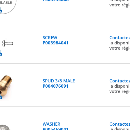
votre rég
SCREW
Contacte
P003984041
la disponi
votre rég
SPUD 3/8 MALE
Contacte
P004076091
la disponi
votre rég
WASHER
Contacte
P005469041
la disponi