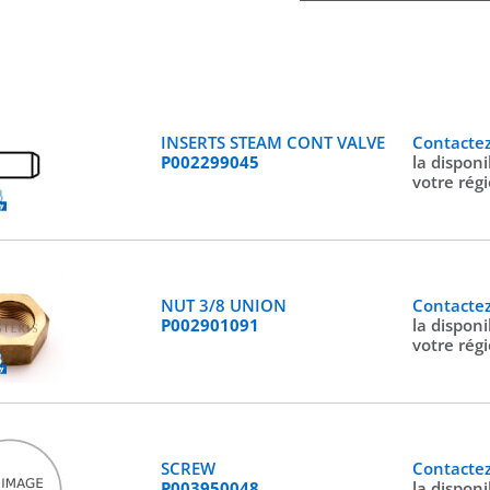
INSERTS STEAM CONT VALVE
Contacte
P002299045
la disponi
votre rég
NUT 3/8 UNION
Contacte
P002901091
la disponi
votre rég
SCREW
Contacte
P003950048
la disponi