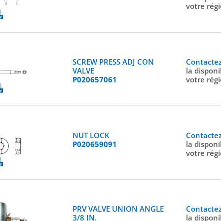
votre rég
SCREW PRESS ADJ CON
Contacte
VALVE
la disponi
P020657061
votre rég
NUT LOCK
Contacte
P020659091
la disponi
votre rég
PRV VALVE UNION ANGLE
Contacte
3/8 IN.
la disponi