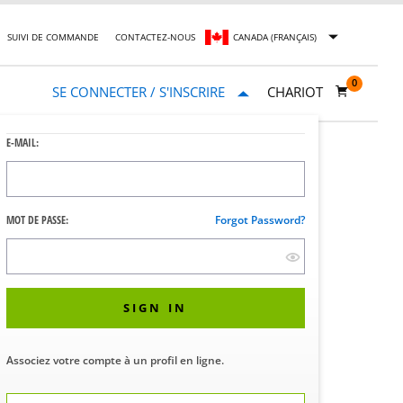
SUIVI DE COMMANDE
CONTACTEZ-NOUS
CANADA (FRANÇAIS)
0
SE CONNECTER / S'INSCRIRE
CHARIOT
E-MAIL:
Eagle® 2000 Vacamatic
MOT DE PASSE:
Forgot Password?
OI
SIGN IN
Associez votre compte à un profil en ligne.