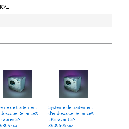
ICAL
s
tème de traitement
Système de traitement
ndoscope Reliance®
d'endoscope Reliance®
 - après SN
EPS -avant SN
6309xxx
3609505xxx