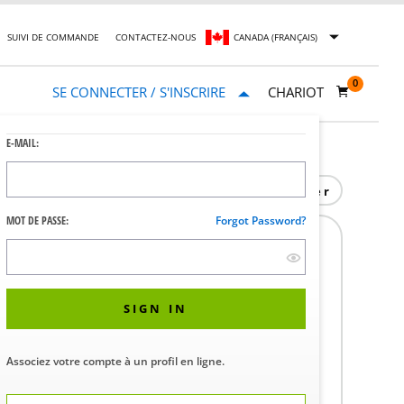
SUIVI DE COMMANDE
CONTACTEZ-NOUS
CANADA (FRANÇAIS)
0
SE CONNECTER / S'INSCRIRE
CHARIOT
E-MAIL:
Imprimer
MOT DE PASSE:
Forgot Password?
NT RIGHT240V
3090
SIGN IN
 la disponibilité et les prix dans votre
Associez votre compte à un profil en ligne.